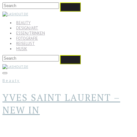
BEAUTY
DESIGN/ART
ESSEN/TRINKEN
FOTOGRAFIE
REISELUST
MUSIK
Beauty
YVES SAINT LAURENT –
NEW IN