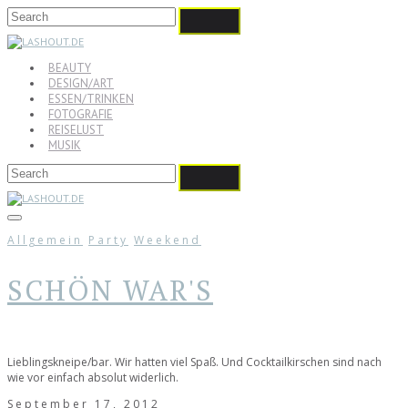
BEAUTY
DESIGN/ART
ESSEN/TRINKEN
FOTOGRAFIE
REISELUST
MUSIK
Allgemein
Party
Weekend
SCHÖN WAR'S
Lieblingskneipe/bar. Wir hatten viel Spaß. Und Cocktailkirschen sind nach
wie vor einfach absolut widerlich.
September 17, 2012