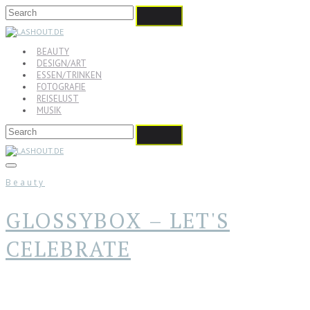
BEAUTY
DESIGN/ART
ESSEN/TRINKEN
FOTOGRAFIE
REISELUST
MUSIK
Beauty
GLOSSYBOX – LET'S
CELEBRATE