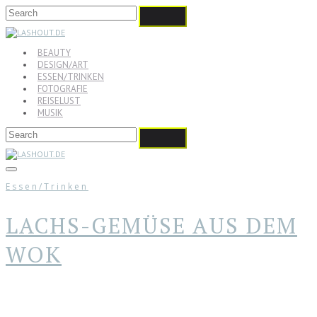
BEAUTY
DESIGN/ART
ESSEN/TRINKEN
FOTOGRAFIE
REISELUST
MUSIK
Essen/Trinken
LACHS-GEMÜSE AUS DEM
WOK