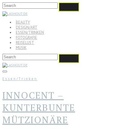
BEAUTY
DESIGN/ART
ESSEN/TRINKEN
FOTOGRAFIE
REISELUST
MUSIK
Essen/Trinken
INNOCENT –
KUNTERBUNTE
MÜTZIONÄRE