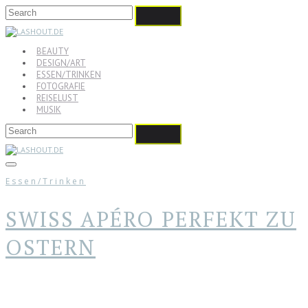
BEAUTY
DESIGN/ART
ESSEN/TRINKEN
FOTOGRAFIE
REISELUST
MUSIK
Essen/Trinken
SWISS APÉRO PERFEKT ZU
OSTERN