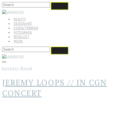
BEAUTY
DESIGN/ART
ESSEN/TRINKEN
FOTOGRAFIE
REISELUST
MUSIK
Konzert
Musik
JEREMY LOOPS // IN CGN
CONCERT