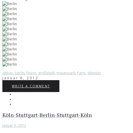
altbau
,
berlin
,
feiern
,
großstadt
,
mauerpark
,
Party
,
silvester
Januar 6, 2012
WRITE A COMMENT
Köln-Stuttgart-Berlin-Stuttgart-Köln
Januar 6, 2012