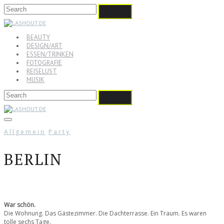
BEAUTY
DESIGN/ART
ESSEN/TRINKEN
FOTOGRAFIE
REISELUST
MUSIK
Allgemein
Party
BERLIN
War schön.
Die Wohnung. Das Gästezimmer. Die Dachterrasse. Ein Traum. Es waren
tolle sechs Tage.