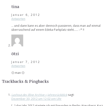
tina
Januar 6, 2012
Antworten
… und dann kann es aber dennoch passieren, dass man auf einmal
überraschend auf einem Edeka-Parkplatz steht…… :-* !!
ötzi
Januar 7, 2012
Antworten
🙁 man 🙁
Trackbacks & Pingbacks
Lashout.de» Blog Archive » Jahresrückblick
sagt:
Dezember 30, 2012 um 12:02 pm Uhr
[…] das Jahr 2012 startete ich mit Freunden in Berlin- Kreuzberg. Kurz