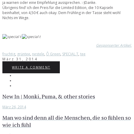
ja warnen oder eine Empfehlung aussprechen. :-)Danke.
Übrigens find‘ ich den Preis für die Limited Edition, die 10 Kapseln
beinhaltet, von 4,50 € auch okay. Dem Frühling in der Tasse steht wohl
Nichts im Wege.
Gesponserter Artikel.
fruchtig
,
grüntee
,
nestele
,
Ô Green
,
SPECIAL.T
,
tee
März 31, 2014
WRITE A COMMENT
New In | Monki, Puma, & other stories
März 26, 2014
Man wo sind denn all die Menschen, die so fühlen so
wie ich fühl