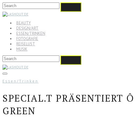
BEAUTY
DESIGN/ART
ESSEN/TRINKEN
FOTOGRAFIE
REISELUST
MUSIK
Essen/Trinken
SPECIAL.T PRÄSENTIERT Ô
GREEN