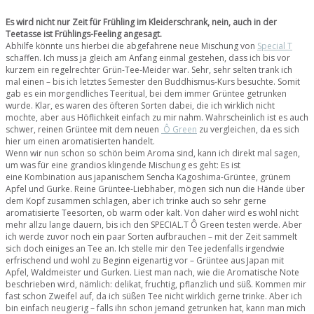
Es wird nicht nur Zeit für Frühling im Kleiderschrank, nein, auch in der
Teetasse ist Frühlings-Feeling angesagt.
Abhilfe könnte uns hierbei die abgefahrene neue Mischung von
Special T
schaffen. Ich muss ja gleich am Anfang einmal gestehen, dass ich bis vor
kurzem ein regelrechter Grün-Tee-Meider war. Sehr, sehr selten trank ich
mal einen – bis ich letztes Semester den Buddhismus-Kurs besuchte. Somit
gab es ein morgendliches Teeritual, bei dem immer Grüntee getrunken
wurde. Klar, es waren des öfteren Sorten dabei, die ich wirklich nicht
mochte, aber aus Höflichkeit einfach zu mir nahm. Wahrscheinlich ist es auch
schwer, reinen Grüntee mit dem neuen
Ô Green
zu vergleichen, da es sich
hier um einen aromatisierten handelt.
Wenn wir nun schon so schön beim Aroma sind, kann ich direkt mal sagen,
um was für eine grandios klingende Mischung es geht: Es ist
eine Kombination aus japanischem Sencha Kagoshima-Grüntee, grünem
Apfel und Gurke. Reine Grüntee-Liebhaber, mögen sich nun die Hände über
dem Kopf zusammen schlagen, aber ich trinke auch so sehr gerne
aromatisierte Teesorten, ob warm oder kalt. Von daher wird es wohl nicht
mehr allzu lange dauern, bis ich den SPECIAL.T Ô Green testen werde. Aber
ich werde zuvor noch ein paar Sorten aufbrauchen – mit der Zeit sammelt
sich doch einiges an Tee an. Ich stelle mir den Tee jedenfalls irgendwie
erfrischend und wohl zu Beginn eigenartig vor – Grüntee aus Japan mit
Apfel, Waldmeister und Gurken. Liest man nach, wie die Aromatische Note
beschrieben wird, nämlich: delikat, fruchtig, pflanzlich und süß. Kommen mir
fast schon Zweifel auf, da ich süßen Tee nicht wirklich gerne trinke. Aber ich
bin einfach neugierig – falls ihn schon jemand getrunken hat, kann man mich