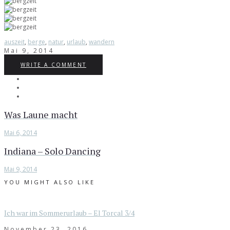
auszeit
,
berge
,
natur
,
urlaub
,
wandern
Mai 9, 2014
WRITE A COMMENT
Was Laune macht
Mai 6, 2014
Indiana – Solo Dancing
Mai 9, 2014
YOU MIGHT ALSO LIKE
Ich war im Sommerurlaub – El Torcal 3/4
November 23, 2016