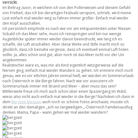
verrückt.
Im Beitrag zuvor, in welchem ich von den Pollerwiesen und diesem Gefühl
von Freiheit, das ich bei derartigen Festivals verspüre, schrieb, wird meine
Lust einfach mal wieder weg zu fahren immer größer. Einfach mal wieder
den Kopf ausschalten.
Ich persönlich empfinde es nach wie vor am entspanntesten unter Wasser.
Sobald ich das Meer sehe, muss ich reinspringen und bin nur wenige
Augenblicke später immer wieder davon beeindruckt, wie lang ich es
schaffe, die Luft anzuhalten. Aber diese Weite und Stille macht mich so
glücklich, dass ich beinahe vergesse, dass ich eventuell einmal Luft holen
sollte. Ja, alles schön und gut, aber noch ist das Meer nicht vor der Uni
angekommen.
Realistischer wäre es, was mir als Kind eigentlich witzigerweise auf die
Nerven ging, einfach mal wieder Wandern zu gehen. Ich erinnere mich noch
genau, wie es vor etlichen Jahren einmal hieß, wir würden im Sommerurlaub
nach Österreich in die Berge fahren. Nach wie vor assoziiere ich
Sommerurlaub immer mit Strand und Meer – aber muss das sein?
Mittlerweile freue ich mich auch schon über einen Spaziergang im Wald,
wieso also nicht auch einfach mal wieder in die Berge? Nachdem ich dann in
dem
Bergzeit Magazin
auch noch so schöne Fotos anschaute, musste ich
direkt an den damaligen „ach-so-langweiligen-„-Österreich Familienausflug
denken. Mama, Papa – wann gehen wir mal wieder wandern?