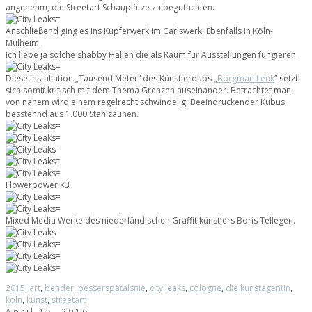
angenehm, die Streetart Schauplätze zu begutachten.
Anschließend ging es ins Kupferwerk im Carlswerk. Ebenfalls in Köln-
Mülheim.
Ich liebe ja solche shabby Hallen die als Raum für Ausstellungen fungieren.
Diese Installation „Tausend Meter“ des Künstlerduos „
Borgman Lenk
“ setzt
sich somit kritisch mit dem Thema Grenzen auseinander. Betrachtet man
von nahem wird einem regelrecht schwindelig. Beeindruckender Kubus
besstehnd aus 1.000 Stahlzäunen.
Flowerpower <3
Mixed Media Werke des niederländischen Graffitikünstlers Boris Tellegen.
2015
,
art
,
bender
,
besserspätalsnie
,
city leaks
,
cologne
,
die kunstagentin
,
köln
,
kunst
,
streetart
April 15, 2016