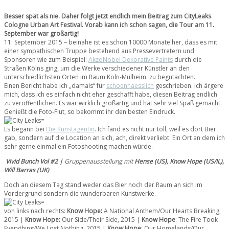
Besser spät als nie. Daher folgt jetzt endlich mein Beitrag zum CityLeaks
Cologne Urban Art Festival. Vorab kann ich schon sagen, die Tour am 11.
September war großartig!
11. September 2015 – beinahe ist es schon 10000 Monate her, dass es mit
einer sympathischen Truppe bestehend aus Pressevertretern und
Sponsoren wie zum Beispiel:
AkzoNobel Dekorative Paints
durch die
Straßen Kölns ging, um die Werke verschiedener Künstler an den
unterschiedlichsten Orten im Raum Köln-Mülheim zu begutachten.
Einen Bericht habe ich „damals“ für
schoenhaesslich
geschrieben. Ich ärgere
mich, dass ich es einfach nicht eher geschafft habe, diesen Beitrag endlich
zu veröffentlichen. Es war wirklich großartig und hat sehr viel Spaß gemacht.
Genießt die Foto-Flut, so bekommt ihr den besten Eindruck.
Es begann bei
Die Kunstagentin
. Ich fand es nicht nur toll, weil es dort Bier
gab, sondern auf die Location an sich, ach, direkt verliebt. Ein Ort an dem ich
sehr gerne einmal ein Fotoshooting machen würde.
Vivid Bunch Vol #2 |
Gruppenausstellung mit
Hense (US), Know Hope (US/IL),
Will Barras (UK)
Doch an diesem Tag stand weder das Bier noch der Raum an sich im
Vordergrund sondern die wunderbaren Kunstwerke.
von links nach rechts:
Know Hope:
A National Anthem/Our Hearts Breaking,
2015 |
Know Hope:
Our Side/Their Side, 2015 |
Know
Hope
: The Fire Took
Everything/We Lost Nothing, 2015 |
Know
Hope
: Our Homelands/Our