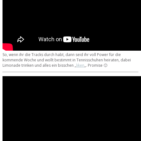
So, wenn ihr die Tracks durch habt, dann seid ihr voll Power für die
kommende Woche und wollt bestimmt in Tennisschuhen heiraten, dabei
Limonade trinken und alles ein bisschen „
liken
„. Promise 🙂