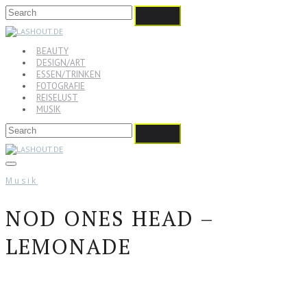
BEAUTY
DESIGN/ART
ESSEN/TRINKEN
FOTOGRAFIE
REISELUST
MUSIK
Musik
NOD ONES HEAD –
LEMONADE