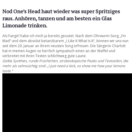
Nod One’s Head haut wieder was super Spritziges
raus. Anhören, tanzen und am besten ein Glas
Limonade trinken.
Als Fangirl habe ich mich ja bereits geoutet. Nach dem Ohrwurm-Song „I’m
Mad“ und dem absolut betanzbarem „I Like It What Is It“, können wir uns nun
seit dem 20. Januar an ihrem neusten Song erfreuen. Die Sängerin Charlott
hat in meinen Augen so herrlich sympatisch einen an der Waffel und
verbreitet mit ihren Texten schlichtweg gute Laune.
Gelbe Synthies, runde Früchtchen, stroboskopische Peaks und Textzeilen, die
mehr als sehnsüchtig sind: „I just need a kick, so show me how your lemons
taste.“