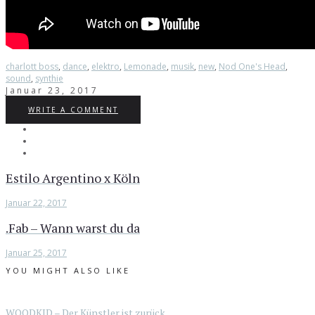
charlott boss
,
dance
,
elektro
,
Lemonade
,
musik
,
new
,
Nod One's Head
,
sound
,
synthie
Januar 23, 2017
WRITE A COMMENT
Estilo Argentino x Köln
Januar 22, 2017
.Fab – Wann warst du da
Januar 25, 2017
YOU MIGHT ALSO LIKE
WOODKID – Der Künstler ist zurück