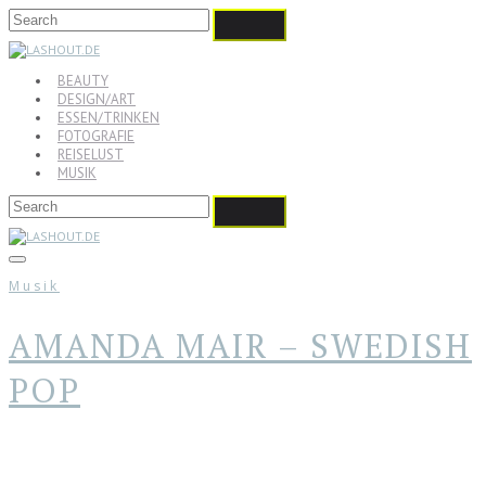
BEAUTY
DESIGN/ART
ESSEN/TRINKEN
FOTOGRAFIE
REISELUST
MUSIK
Musik
AMANDA MAIR – SWEDISH
POP