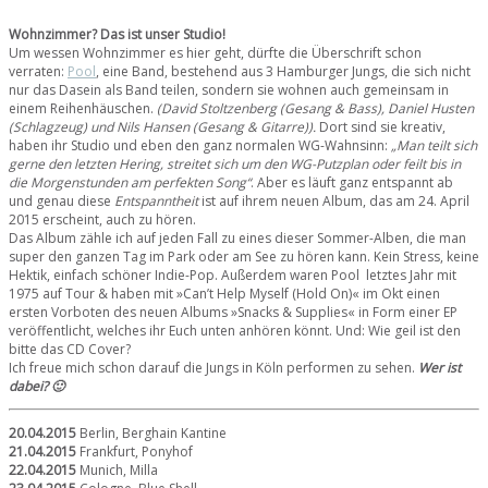
Wohnzimmer? Das ist unser Studio!
Um wessen Wohnzimmer es hier geht, dürfte die Überschrift schon
verraten:
Pool
, eine Band, bestehend aus 3 Hamburger Jungs, die sich nicht
nur das Dasein als Band teilen, sondern sie wohnen auch gemeinsam in
einem Reihenhäuschen.
(David Stoltzenberg (Gesang & Bass), Daniel Husten
(Schlagzeug) und Nils Hansen (Gesang & Gitarre)).
Dort sind sie kreativ,
haben ihr Studio und eben den ganz normalen WG-Wahnsinn:
„Man teilt sich
gerne den letzten Hering, streitet sich um den WG-Putzplan oder feilt bis in
die Morgenstunden am perfekten Song“
. Aber es läuft ganz entspannt ab
und genau diese
Entspanntheit
ist auf ihrem neuen Album, das am 24. April
2015 erscheint, auch zu hören.
Das Album zähle ich auf jeden Fall zu eines dieser Sommer-Alben, die man
super den ganzen Tag im Park oder am See zu hören kann. Kein Stress, keine
Hektik, einfach schöner Indie-Pop. Außerdem waren Pool letztes Jahr mit
1975 auf Tour & haben mit »Can’t Help Myself (Hold On)« im Okt einen
ersten Vorboten des neuen Albums »Snacks & Supplies« in Form einer EP
veröffentlicht, welches ihr Euch unten anhören könnt. Und: Wie geil ist den
bitte das CD Cover?
Ich freue mich schon darauf die Jungs in Köln performen zu sehen.
Wer ist
dabei? 🙂
20.04.2015
Berlin, Berghain Kantine
21.04.2015
Frankfurt, Ponyhof
22.04.2015
Munich, Milla