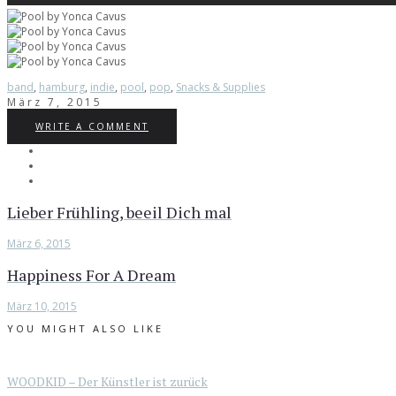
band
,
hamburg
,
indie
,
pool
,
pop
,
Snacks & Supplies
März 7, 2015
WRITE A COMMENT
Lieber Frühling, beeil Dich mal
März 6, 2015
Happiness For A Dream
März 10, 2015
YOU MIGHT ALSO LIKE
WOODKID – Der Künstler ist zurück