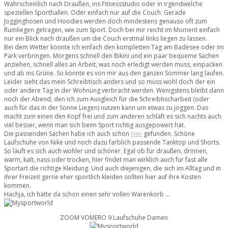
Wahrscheinlich nach Draußen, ins Fitnessstudio oder in irgendwelche
speziellen Sporthallen. Oder einfach nur auf die Couch. Gerade
Jogginghosen und Hoodies werden doch mindestens genauso oft zum
Rumliegen getragen, wie zum Sport. Doch bei mir reicht im Moment einfach
nur ein Blick nach draußen um die Couch erstmal links liegen zu lassen.
Bei dem Wetter könnte ich einfach den kompletten Tag am Badesee oder im
Park verbringen. Morgens schnell den Bikini und ein paar bequeme Sachen
anziehen, schnell alles an Arbeit, was noch erledigt werden muss, einpacken
und ab ins Grüne. So könnte es von mir aus den ganzen Sommer lang laufen.
Leider sieht das mein Schreibtisch anders und so muss wohl doch der ein
oder andere Tag in der Wohnung verbracht werden. Wenigstens bleibt dann
noch der Abend, den ich zum Ausgleich für die Schreibtischarbeit (oder
auch für das in der Sonne Liegen) nutzen kann um etwas zu joggen. Das
macht zum einen den Kopf frei und zum anderen schläft es sich nachts auch
viel besser, wenn man sich beim Sport richtig ausgepowert hat.
Die passenden Sachen habe ich auch schon
hier
gefunden. Schöne
Laufschuhe von Nike und noch dazu farblich passende Tanktop und Shorts.
So läuft es sich auch wohler und schöner. Egal ob für draußen, drinnen,
warm, kalt, nass oder trocken, hier findet man wirklich auch für fast alle
Sportart die richtige Kleidung. Und auch diejenigen, die sich im Alltag und in
ihrer Freizeit gerne eher sportlich kleiden sollten hier auf ihre Kosten
kommen.
Hachja, ich hätte da schon einen sehr vollen Warenkorb …
ZOOM VOMERO 9 Laufschuhe Damen