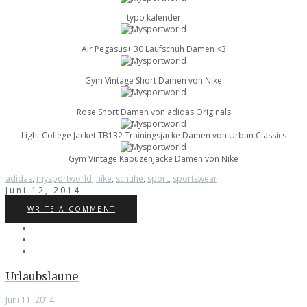
typo kalender
Air Pegasus+ 30 Laufschuh Damen <3
Gym Vintage Short Damen von Nike
Rose Short Damen von adidas Originals
Light College Jacket TB132 Trainingsjacke Damen von Urban Classics
Gym Vintage Kapuzenjacke Damen von Nike
adidas
,
mysportworld
,
nike
,
schuhe
,
sport
,
sportswear
Juni 12, 2014
WRITE A COMMENT
Urlaubslaune
Juni 11, 2014