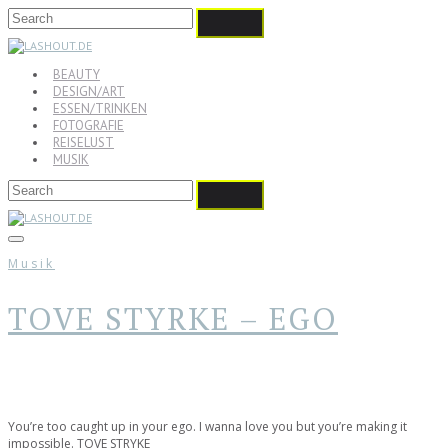
BEAUTY
DESIGN/ART
ESSEN/TRINKEN
FOTOGRAFIE
REISELUST
MUSIK
Musik
TOVE STYRKE – EGO
You’re too caught up in your ego. I wanna love you but you’re making it
impossible. TOVE STRYKE