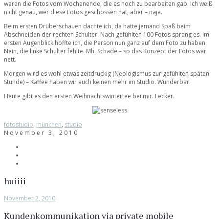
waren die Fotos vom Wochenende, die es noch zu bearbeiten gab. Ich weiß
nicht genau, wer diese Fotos geschossen hat, aber – naja.
Beim ersten Drüberschauen dachte ich, da hatte jemand Spaß beim
Abschneiden der rechten Schulter. Nach gefühlten 100 Fotos sprang es. Im
ersten Augenblick hoffte ich, die Person nun ganz auf dem Foto zu haben.
Nein, die linke Schulter fehlte. Mh. Schade – so das Konzept der Fotos war
nett.
Morgen wird es wohl etwas zeitdruckig (Neologismus zur gefühlten späten
Stunde) – Kaffee haben wir auch keinen mehr im Studio. Wunderbar.
Heute gibt es den ersten Weihnachtswintertee bei mir. Lecker.
fotostudio
,
münchen
,
studio
November 3, 2010
huiiii
November 2, 2010
Kundenkommunikation via private mobile