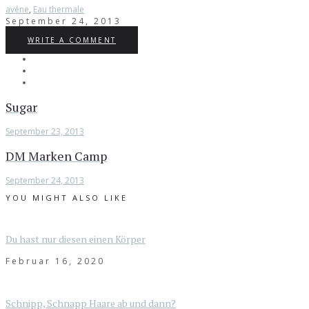
avéne
,
Eau thermale
September 24, 2013
WRITE A COMMENT
Sugar
September 23, 2013
DM Marken Camp
September 24, 2013
YOU MIGHT ALSO LIKE
Du hast nur diesen einen Körper
Februar 16, 2020
Schnipp, Schnapp Haare ab und dann?