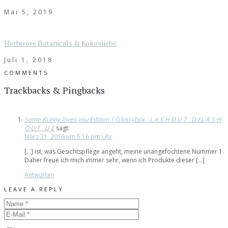
Mai 5, 2019
Herbivore Botanicals & Kokosliebe
Juli 1, 2018
COMMENTS
Trackbacks & Pingbacks
Some Bunny loves you Edition | Glossybox - L A S H O U T . D EL A S H
O U T . D E
sagt:
März 31, 2016 um 5:16 pm Uhr
[…] ist, was Gesichtspflege angeht, meine unangefochtene Nummer 1.
Daher freue ich mich immer sehr, wenn ich Produkte dieser […]
Antworten
LEAVE A REPLY