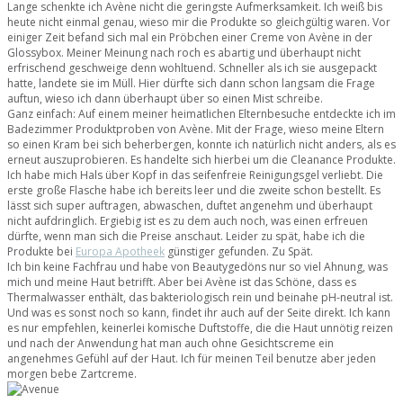
Lange schenkte ich Avène nicht die geringste Aufmerksamkeit. Ich weiß bis
heute nicht einmal genau, wieso mir die Produkte so gleichgültig waren. Vor
einiger Zeit befand sich mal ein Pröbchen einer Creme von Avène in der
Glossybox. Meiner Meinung nach roch es abartig und überhaupt nicht
erfrischend geschweige denn wohltuend. Schneller als ich sie ausgepackt
hatte, landete sie im Müll. Hier dürfte sich dann schon langsam die Frage
auftun, wieso ich dann überhaupt über so einen Mist schreibe.
Ganz einfach: Auf einem meiner heimatlichen Elternbesuche entdeckte ich im
Badezimmer Produktproben von Avène. Mit der Frage, wieso meine Eltern
so einen Kram bei sich beherbergen, konnte ich natürlich nicht anders, als es
erneut auszuprobieren. Es handelte sich hierbei um die Cleanance Produkte.
Ich habe mich Hals über Kopf in das seifenfreie Reinigungsgel verliebt. Die
erste große Flasche habe ich bereits leer und die zweite schon bestellt. Es
lässt sich super auftragen, abwaschen, duftet angenehm und überhaupt
nicht aufdringlich. Ergiebig ist es zu dem auch noch, was einen erfreuen
dürfte, wenn man sich die Preise anschaut. Leider zu spät, habe ich die
Produkte bei
Europa Apotheek
günstiger gefunden. Zu Spät.
Ich bin keine Fachfrau und habe von Beautygedöns nur so viel Ahnung, was
mich und meine Haut betrifft. Aber bei Avène ist das Schöne, dass es
Thermalwasser enthält, das bakteriologisch rein und beinahe pH-neutral ist.
Und was es sonst noch so kann, findet ihr auch auf der Seite direkt. Ich kann
es nur empfehlen, keinerlei komische Duftstoffe, die die Haut unnötig reizen
und nach der Anwendung hat man auch ohne Gesichtscreme ein
angenehmes Gefühl auf der Haut. Ich für meinen Teil benutze aber jeden
morgen bebe Zartcreme.