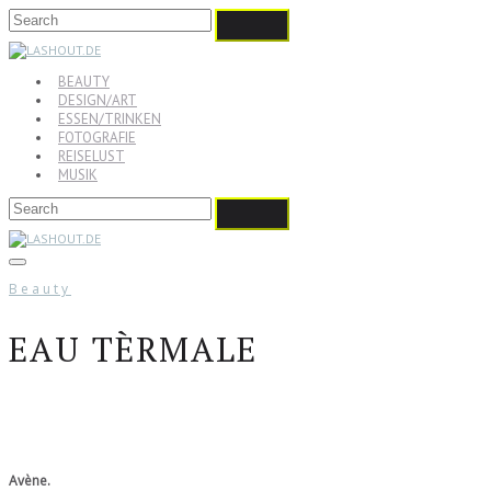
BEAUTY
DESIGN/ART
ESSEN/TRINKEN
FOTOGRAFIE
REISELUST
MUSIK
Beauty
EAU TÈRMALE
Avène.